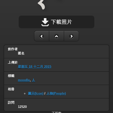
下載照片
創作者
匿名
上傳於
星期五 18 十二月 2015
標籤
moodle
,
人
相冊
圖示(Icon)
/
人物(People)
訪問
12520