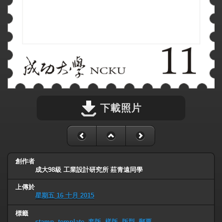
下載照片
創作者
成大98級 工業設計研究所 莊青遠同學
上傳於
星期五 16 十月 2015
標籤
stamp
,
template
,
套版
,
樣版
,
版型
,
郵票