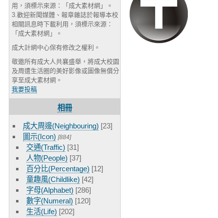
用，須標示來源：「成大素材網」。
3.歡迎新聞媒體、報章雜誌於報導本校
相關訊息時下載利用，須標示來源：
「成大素材網」。
成大計網中心保有修改之權利。
敬邀所有成大人共襄盛舉，將成大校園
及周遭生活圈的美好影像或圖像無償分
享至成大素材網。
我要投稿
相冊
成大周邊(Neighbouring)
[23]
圖示(Icon)
[884]
交通(Traffic)
[31]
人物(People)
[37]
百分比(Percentage)
[12]
童趣風(Childlike)
[42]
字母(Alphabet)
[286]
數字(Numeral)
[120]
生活(Life)
[202]