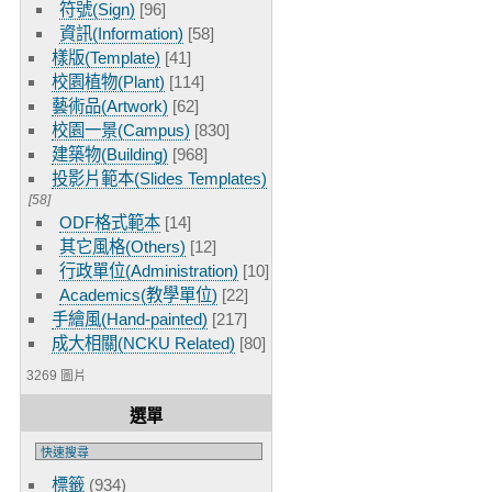
符號(Sign)
[96]
資訊(Information)
[58]
樣版(Template)
[41]
校園植物(Plant)
[114]
藝術品(Artwork)
[62]
校園一景(Campus)
[830]
建築物(Building)
[968]
投影片範本(Slides Templates)
[58]
ODF格式範本
[14]
其它風格(Others)
[12]
行政單位(Administration)
[10]
Academics(教學單位)
[22]
手繪風(Hand-painted)
[217]
成大相關(NCKU Related)
[80]
3269 圖片
選單
標籤
(934)