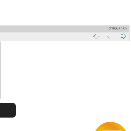
2758/3269
縮
前
下
略
頁
一
圖
頁