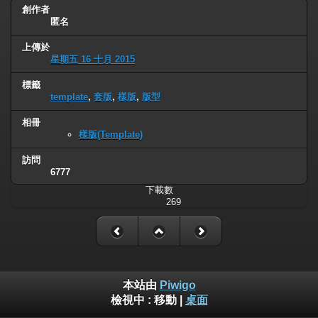
創作者
匿名
上傳於
星期五 16 十月 2015
標籤
template
,
套版
,
樣版
,
版型
相冊
樣版(Template)
訪問
6777
下載數
269
本站由
Piwigo
檢視中 :
移動
|
桌面