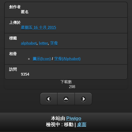
創作者
匿名
上傳於
星期五 16 十月 2015
標籤
alphabet
,
letter
,
字母
相冊
圖示(Icon)
/
字母(Alphabet)
訪問
9354
下載數
298
本站由
Piwigo
檢視中 :
移動
|
桌面