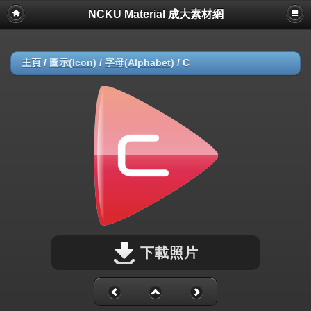
NCKU Material 成大素材網
主頁
/
圖示(Icon)
/
字母(Alphabet)
/
C
下載照片