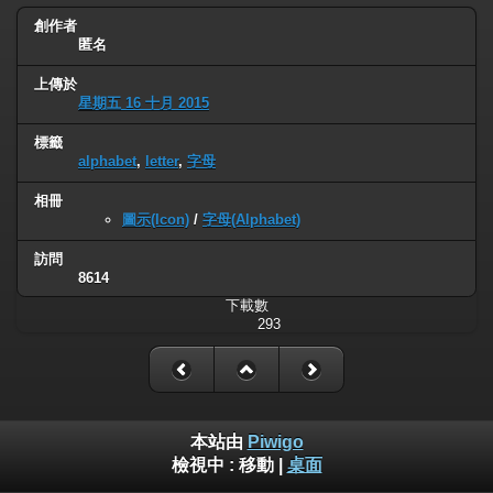
創作者
匿名
上傳於
星期五 16 十月 2015
標籤
alphabet
,
letter
,
字母
相冊
圖示(Icon)
/
字母(Alphabet)
訪問
8614
下載數
293
本站由
Piwigo
檢視中 :
移動
|
桌面