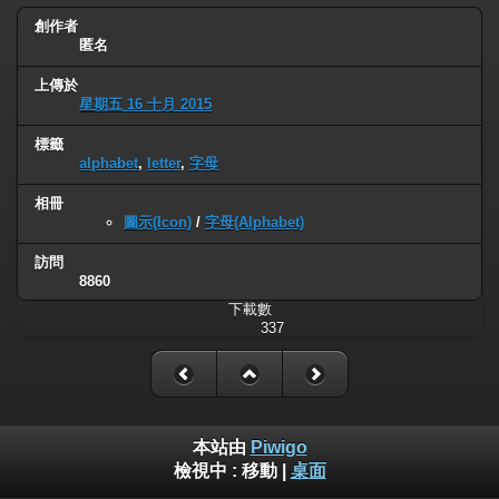
創作者
匿名
上傳於
星期五 16 十月 2015
標籤
alphabet
,
letter
,
字母
相冊
圖示(Icon)
/
字母(Alphabet)
訪問
8860
下載數
337
本站由
Piwigo
檢視中 :
移動
|
桌面