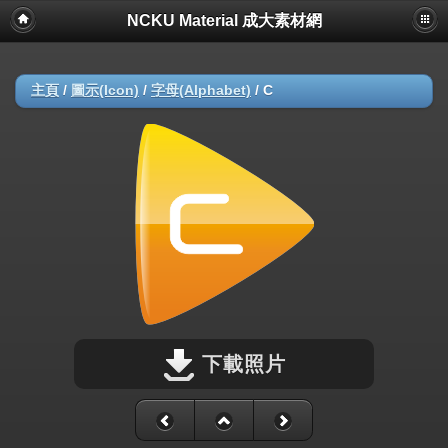
NCKU Material 成大素材網
主頁
/
圖示(Icon)
/
字母(Alphabet)
/
C
下載照片