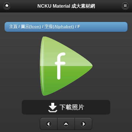
NCKU Material 成大素材網
主頁
/
圖示(Icon)
/
字母(Alphabet)
/
F
下載照片