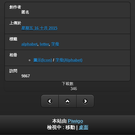
創作者
匿名
上傳於
星期五 16 十月 2015
標籤
alphabet
,
letter
,
字母
相冊
圖示(Icon)
/
字母(Alphabet)
訪問
9867
下載數
346
本站由
Piwigo
檢視中 :
移動
|
桌面