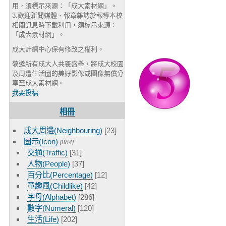
用，須標示來源：「成大素材網」。
3.歡迎新聞媒體、報章雜誌於報導本校
相關訊息時下載利用，須標示來源：
「成大素材網」。
成大計網中心保有修改之權利。
敬邀所有成大人共襄盛舉，將成大校園
及周遭生活圈的美好影像或圖像無償分
享至成大素材網。
我要投稿
相冊
成大周邊(Neighbouring)
[23]
圖示(Icon)
[884]
交通(Traffic)
[31]
人物(People)
[37]
百分比(Percentage)
[12]
童趣風(Childlike)
[42]
字母(Alphabet)
[286]
數字(Numeral)
[120]
生活(Life)
[202]