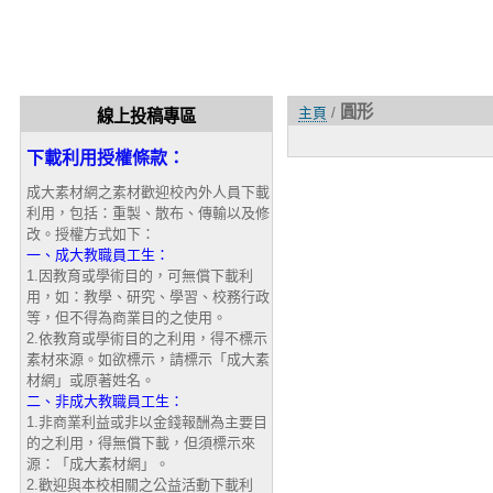
圓形
主頁
/
線上投稿專區
下載利用授權條款：
成大素材網之素材歡迎校內外人員下載
利用，包括：重製、散布、傳輸以及修
改。授權方式如下：
一、成大教職員工生：
1.因教育或學術目的，可無償下載利
用，如：教學、研究、學習、校務行政
等，但不得為商業目的之使用。
2.依教育或學術目的之利用，得不標示
素材來源。如欲標示，請標示「成大素
材網」或原著姓名。
二、非成大教職員工生：
1.非商業利益或非以金錢報酬為主要目
的之利用，得無償下載，但須標示來
源：「成大素材網」。
2.歡迎與本校相關之公益活動下載利