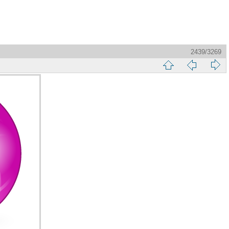
2439/3269
縮
前
下
略
頁
一
圖
頁