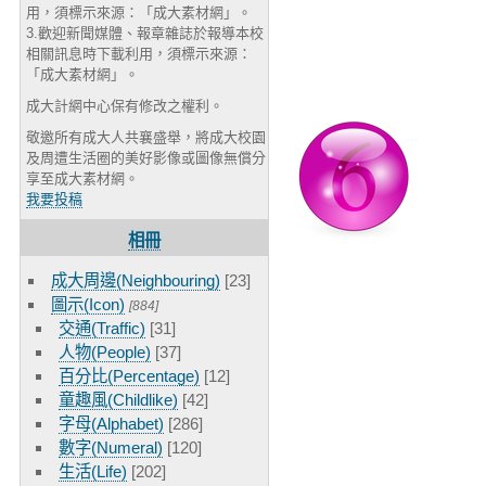
用，須標示來源：「成大素材網」。
3.歡迎新聞媒體、報章雜誌於報導本校
相關訊息時下載利用，須標示來源：
「成大素材網」。
成大計網中心保有修改之權利。
敬邀所有成大人共襄盛舉，將成大校園
及周遭生活圈的美好影像或圖像無償分
享至成大素材網。
我要投稿
相冊
成大周邊(Neighbouring)
[23]
圖示(Icon)
[884]
交通(Traffic)
[31]
人物(People)
[37]
百分比(Percentage)
[12]
童趣風(Childlike)
[42]
字母(Alphabet)
[286]
數字(Numeral)
[120]
生活(Life)
[202]