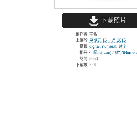
下載照片
創作者
匿名
上傳於
星期五 16 十月 2015
標籤
digital
,
numeral
,
數字
相冊
圖示(Icon)
/
數字(Numera
訪問
5653
下載數
226