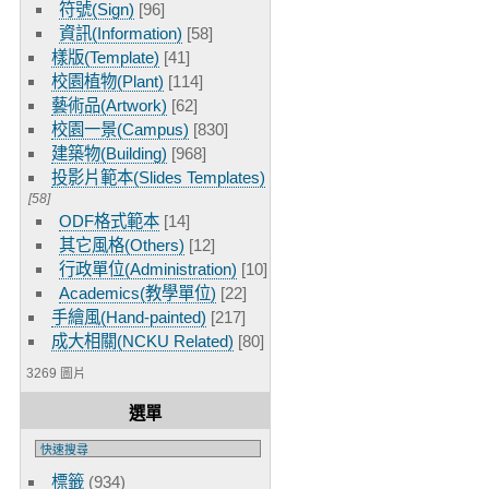
符號(Sign)
[96]
資訊(Information)
[58]
樣版(Template)
[41]
校園植物(Plant)
[114]
藝術品(Artwork)
[62]
校園一景(Campus)
[830]
建築物(Building)
[968]
投影片範本(Slides Templates)
[58]
ODF格式範本
[14]
其它風格(Others)
[12]
行政單位(Administration)
[10]
Academics(教學單位)
[22]
手繪風(Hand-painted)
[217]
成大相關(NCKU Related)
[80]
3269 圖片
選單
標籤
(934)