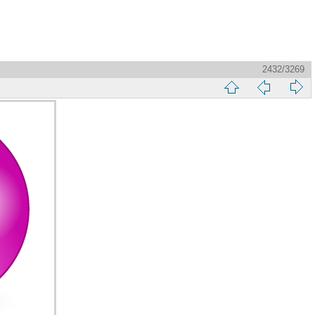
2432/3269
縮
前
下
略
頁
一
圖
頁