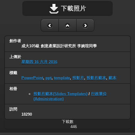
下載照片
創作者
成大105級 創意產業設計研究所 李婉瑄同學
上傳於
星期四 16 六月 2016
標籤
PowerPoint
,
ppt
,
template
,
投影片
,
投影片範本
,
範本
相冊
投影片範本(Slides Templates)
/
行政單位
(Administration)
訪問
18290
下載數
446