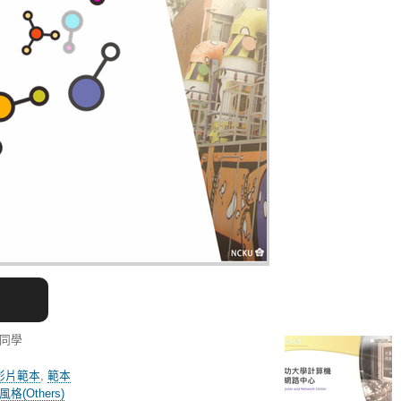
瑄同學
影片範本
,
範本
格(Others)