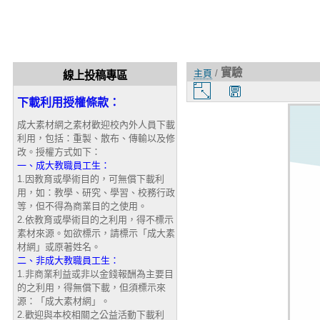
實驗
主頁
/
線上投稿專區
圖
下載利用授權條款：
片
大
成大素材網之素材歡迎校內外人員下載
小
利用，包括：重製、散布、傳輸以及修
改。授權方式如下：
一、成大教職員工生：
1.因教育或學術目的，可無償下載利
用，如：教學、研究、學習、校務行政
等，但不得為商業目的之使用。
2.依教育或學術目的之利用，得不標示
素材來源。如欲標示，請標示「成大素
材網」或原著姓名。
二、非成大教職員工生：
1.非商業利益或非以金錢報酬為主要目
的之利用，得無償下載，但須標示來
源：「成大素材網」。
2.歡迎與本校相關之公益活動下載利