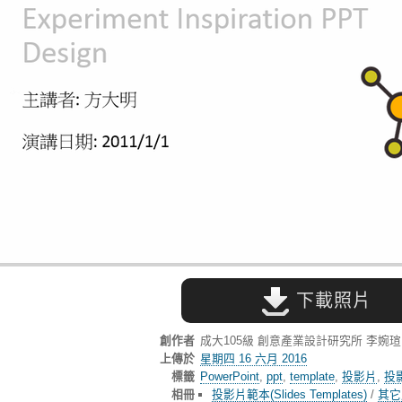
下載照片
創作者
成大105級 創意產業設計研究所 李婉
上傳於
星期四 16 六月 2016
標籤
PowerPoint
,
ppt
,
template
,
投影片
,
投
相冊
投影片範本(Slides Templates)
/
其它風