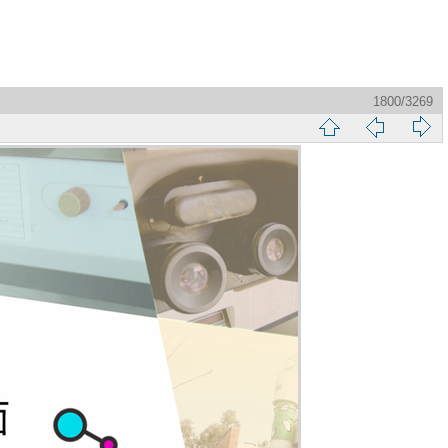
1800/3269
縮
前
下
略
頁
一
圖
頁