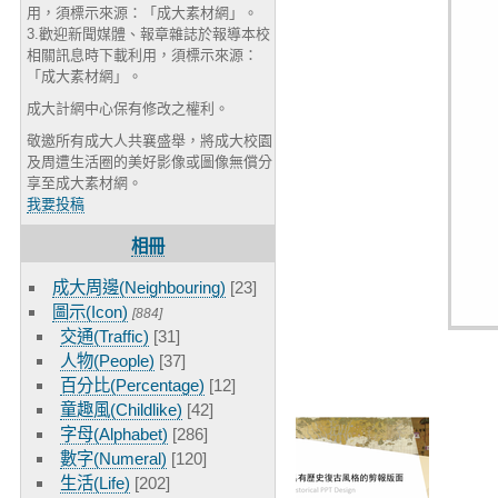
用，須標示來源：「成大素材網」。
3.歡迎新聞媒體、報章雜誌於報導本校
相關訊息時下載利用，須標示來源：
「成大素材網」。
成大計網中心保有修改之權利。
敬邀所有成大人共襄盛舉，將成大校園
及周遭生活圈的美好影像或圖像無償分
享至成大素材網。
我要投稿
相冊
成大周邊(Neighbouring)
[23]
圖示(Icon)
[884]
交通(Traffic)
[31]
人物(People)
[37]
百分比(Percentage)
[12]
童趣風(Childlike)
[42]
字母(Alphabet)
[286]
數字(Numeral)
[120]
生活(Life)
[202]