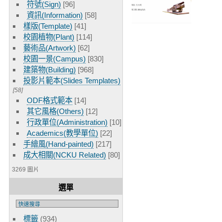
符號(Sign)
[96]
資訊(Information)
[58]
樣版(Template)
[41]
校園植物(Plant)
[114]
藝術品(Artwork)
[62]
校園一景(Campus)
[830]
建築物(Building)
[968]
投影片範本(Slides Templates)
[58]
ODF格式範本
[14]
其它風格(Others)
[12]
行政單位(Administration)
[10]
Academics(教學單位)
[22]
手繪風(Hand-painted)
[217]
成大相關(NCKU Related)
[80]
3269 圖片
選單
標籤
(934)