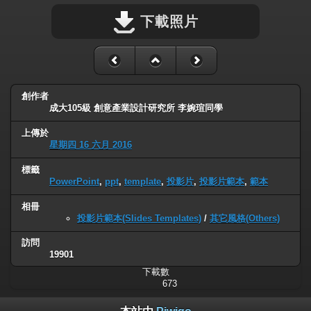
下載照片
創作者
成大105級 創意產業設計研究所 李婉瑄同學
上傳於
星期四 16 六月 2016
標籤
PowerPoint
,
ppt
,
template
,
投影片
,
投影片範本
,
範本
相冊
投影片範本(Slides Templates)
/
其它風格(Others)
訪問
19901
下載數
673