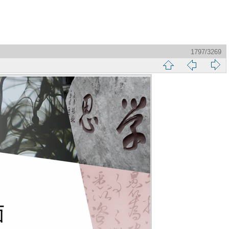
1797/3269
縮
前
下
略
頁
一
圖
頁