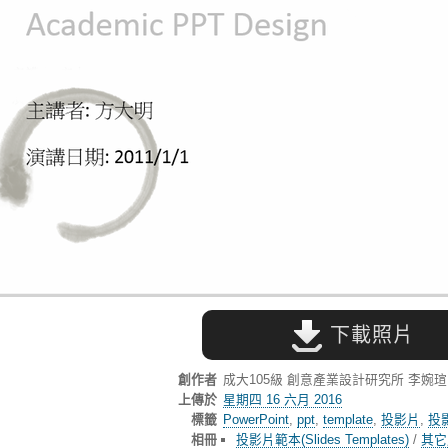
下載照片
創作者
成大105級 創意產業設計研究所 李婉
上傳於
星期四 16 六月 2016
標籤
PowerPoint
,
ppt
,
template
,
投影片
,
投
相冊
投影片範本(Slides Templates)
/
其它風