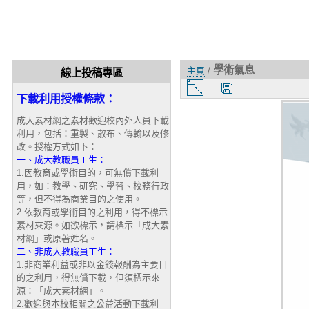
學術氣息
主頁
/
線上投稿專區
圖
下載利用授權條款：
片
大
成大素材網之素材歡迎校內外人員下載
小
利用，包括：重製、散布、傳輸以及修
改。授權方式如下：
一、成大教職員工生：
1.因教育或學術目的，可無償下載利
用，如：教學、研究、學習、校務行政
等，但不得為商業目的之使用。
2.依教育或學術目的之利用，得不標示
素材來源。如欲標示，請標示「成大素
材網」或原著姓名。
二、非成大教職員工生：
1.非商業利益或非以金錢報酬為主要目
的之利用，得無償下載，但須標示來
源：「成大素材網」。
2.歡迎與本校相關之公益活動下載利