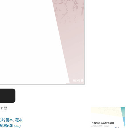
瑄同學
影片範本
,
範本
格(Others)