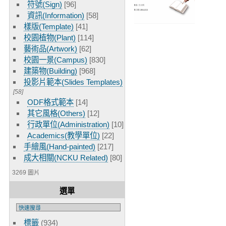
符號(Sign)
[96]
資訊(Information)
[58]
樣版(Template)
[41]
校園植物(Plant)
[114]
藝術品(Artwork)
[62]
校園一景(Campus)
[830]
建築物(Building)
[968]
投影片範本(Slides Templates)
[58]
ODF格式範本
[14]
其它風格(Others)
[12]
行政單位(Administration)
[10]
Academics(教學單位)
[22]
手繪風(Hand-painted)
[217]
成大相關(NCKU Related)
[80]
3269 圖片
選單
標籤
(934)