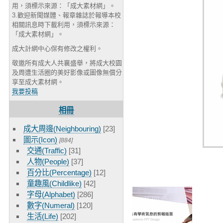
用，須標示來源：「成大素材網」。
3.歡迎新聞媒體、報章雜誌於報導本校
相關訊息時下載利用，須標示來源：
「成大素材網」。
成大計網中心保有修改之權利。
敬邀所有成大人共襄盛舉，將成大校園
及周遭生活圈的美好影像或圖像無償分
享至成大素材網。
我要投稿
相冊
成大周邊(Neighbouring)
[23]
圖示(Icon)
[884]
交通(Traffic)
[31]
人物(People)
[37]
百分比(Percentage)
[12]
童趣風(Childlike)
[42]
字母(Alphabet)
[286]
數字(Numeral)
[120]
生活(Life)
[202]