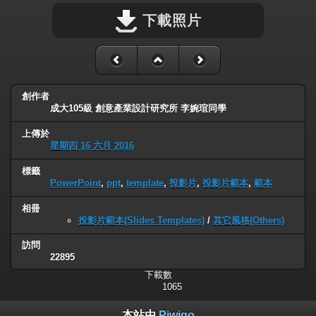
下載照片
創作者
成大105級 創意產業設計研究所 李婉瑄同學
上傳於
星期四 16 六月 2016
標籤
PowerPoint
,
ppt
,
template
,
投影片
,
投影片範本
,
範本
相冊
投影片範本(Slides Templates)
/
其它風格(Others)
訪問
22895
下載數
1065
本站由
Piwigo