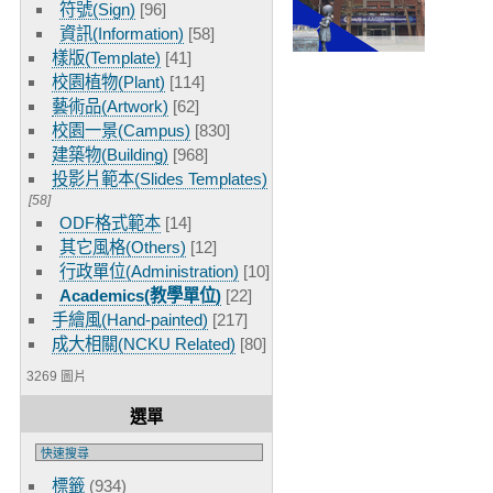
符號(Sign)
[96]
資訊(Information)
[58]
樣版(Template)
[41]
校園植物(Plant)
[114]
藝術品(Artwork)
[62]
校園一景(Campus)
[830]
建築物(Building)
[968]
投影片範本(Slides Templates)
[58]
ODF格式範本
[14]
其它風格(Others)
[12]
行政單位(Administration)
[10]
Academics(教學單位)
[22]
手繪風(Hand-painted)
[217]
成大相關(NCKU Related)
[80]
3269 圖片
選單
標籤
(934)