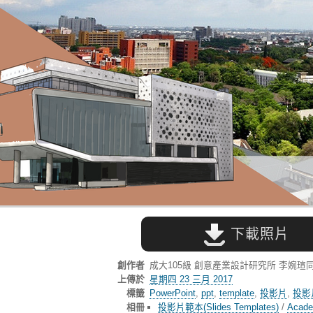
下載照片
創作者
成大105級 創意產業設計研究所 李婉瑄
上傳於
星期四 23 三月 2017
標籤
PowerPoint
,
ppt
,
template
,
投影片
,
投影
相冊
投影片範本(Slides Templates)
/
Acad