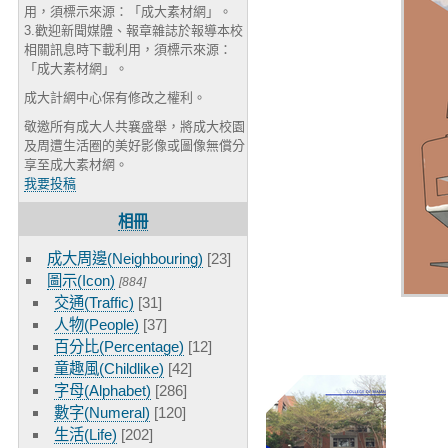
用，須標示來源：「成大素材網」。
3.歡迎新聞媒體、報章雜誌於報導本校
相關訊息時下載利用，須標示來源：
「成大素材網」。
成大計網中心保有修改之權利。
敬邀所有成大人共襄盛舉，將成大校園
及周遭生活圈的美好影像或圖像無償分
享至成大素材網。
我要投稿
相冊
成大周邊(Neighbouring)
[23]
圖示(Icon)
[884]
交通(Traffic)
[31]
人物(People)
[37]
百分比(Percentage)
[12]
童趣風(Childlike)
[42]
字母(Alphabet)
[286]
數字(Numeral)
[120]
生活(Life)
[202]