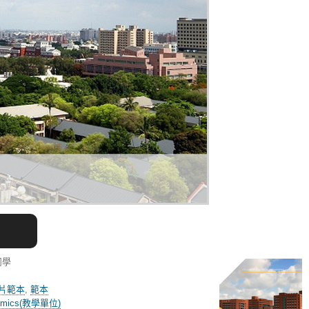
同學
片範本
,
範本
emics(教學單位)