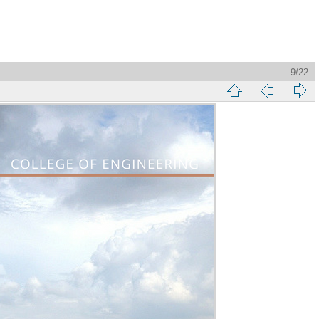
9/22
縮
前
下
略
頁
一
圖
頁