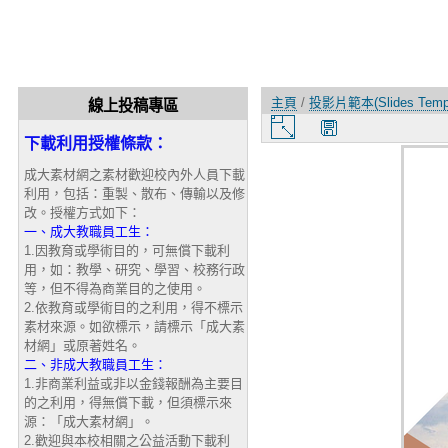
主頁
/
投影片範本(Slides Templ
線上投稿專區
圖
下載利用授權條款：
片
大
成大素材網之素材歡迎校內外人員下載
小
利用，包括：重製、散布、傳輸以及修
改。授權方式如下：
一、成大教職員工生：
1.因教育或學術目的，可無償下載利
用，如：教學、研究、學習、校務行政
等，但不得為商業目的之使用。
2.依教育或學術目的之利用，得不標示
素材來源。如欲標示，請標示「成大素
材網」或原著姓名。
二、非成大教職員工生：
1.非商業利益或非以金錢報酬為主要目
的之利用，得無償下載，但須標示來
源：「成大素材網」。
2.歡迎與本校相關之公益活動下載利