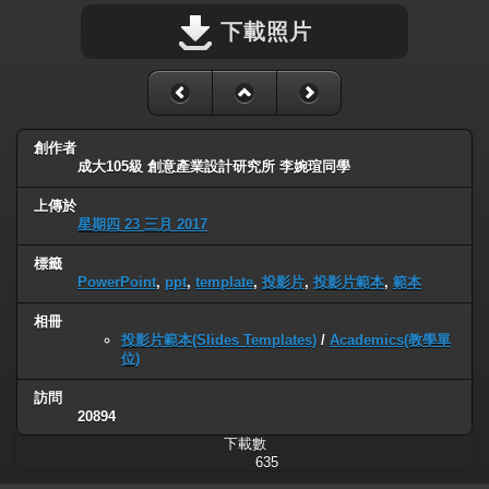
下載照片
創作者
成大105級 創意產業設計研究所 李婉瑄同學
上傳於
星期四 23 三月 2017
標籤
PowerPoint
,
ppt
,
template
,
投影片
,
投影片範本
,
範本
相冊
投影片範本(Slides Templates)
/
Academics(教學單
位)
訪問
20894
下載數
635