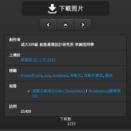
下載照片
創作者
成大105級 創意產業設計研究所 李婉瑄同學
上傳於
星期四 23 三月 2017
標籤
PowerPoint
,
ppt
,
template
,
投影片
,
投影片範本
,
範本
相冊
投影片範本(Slides Templates)
/
Academics(教學單
位)
訪問
21409
下載數
1215