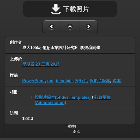
下載照片
創作者
成大105級 創意產業設計研究所 李婉瑄同學
上傳於
星期四 23 三月 2017
標籤
PowerPoint
,
ppt
,
template
,
投影片
,
投影片範本
,
範本
相冊
投影片範本(Slides Templates)
/
行政單位
(Administration)
訪問
18813
下載數
404